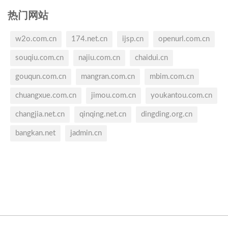
热门网站
w2o.com.cn
174.net.cn
ijsp.cn
openurl.com.cn
souqiu.com.cn
najiu.com.cn
chaidui.cn
gouqun.com.cn
mangran.com.cn
mbim.com.cn
chuangxue.com.cn
jimou.com.cn
youkantou.com.cn
changjia.net.cn
qinqing.net.cn
dingding.org.cn
bangkan.net
jadmin.cn