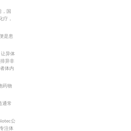
前，国
化疗，
便是患
，让异体
疫排异非
患者体内
胞药物
造通常
tec公
家专注体