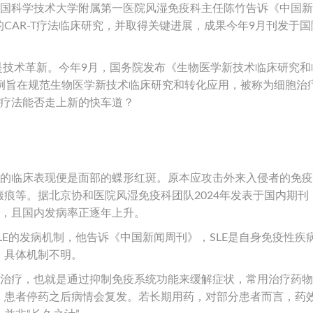
”中国科学技术大学附属第一医院风湿免疫科主任陈竹告诉《中国
CAR-T疗法临床研究，并取得关键进展，成果今年9月刊发于国
只是技术革新。今年9月，国务院发布《生物医学新技术临床研究和
条例旨在规范生物医学新技术临床研究和转化应用，被称为细胞治
-T疗法能否走上新的快车道？
。
性的临床表现便是面部的蝶形红斑。原本应攻击外来入侵者的免
痕等。据北京协和医院风湿免疫科团队2024年发表于国内期刊
性，且国内发病率正逐年上升。
LE的发病机制，他告诉《中国新闻周刊》，SLE是自身免疫性疾
，具体机制不明。
症治疗，也就是通过抑制免疫系统功能来缓解症状，常用治疗药
，患者停药之后病情会复发。若长期用药，对部分患者而言，药