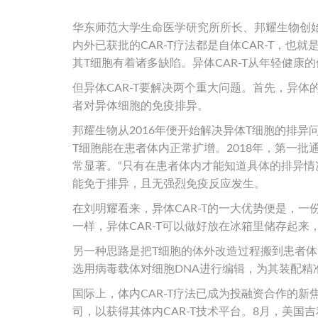
华东师范大学生命医学研究所所长、邦耀生物创
内外已获批的CAR-T疗法都是自体CAR-T，
其T细胞有着诸多缺陷。异体CAR-T从年轻健康
但异体CAR-T要解决两个重大问题。首先，异
者对异体细胞的免疫排异。
邦耀生物从2016年便开始解决异体T细胞的排
T细胞能在患者体内正常扩增。2018年，第一批
常显著。“只有在患者体内才能知道具体的排异情况
能免于排异，且无强烈免疫反应发生。
在刘明耀看来，异体CAR-T的一大优势便是，一
一样，异体CAR-T可以做好放在冰箱里储存起来
另一种思路是把T细胞的体外改造过程搬到患者
选用病毒载体对细胞DNA进行编辑，为其装配精准
国际上，体内CAR-T疗法已成为投融资合作的新焦
司，以获得其体内CAR-T技术平台。8月，美国吉利