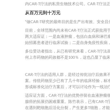
内CAR-T疗法的私营生物技术公司。CAR-T疗
从百万元到十万元
“做CAR-T研究的最终目的是生产出有效、安全
目前，全球范围内尚未有CAR-T疗法正式获批用
两大适应证：一是血液肿瘤，包括白血病和淋巴
始招募患者进行临床试验；二是自身免疫性疾病，
多位受访者指出，从已有研究来看，CAR-T疗
何上市药物的药效都不是100％，这也凸显了临
CAR-T疗法的适用人群，是经过传统治疗后效
案。传统药物至少已有了几十年的临床经验，标准
形成标准化治疗方案后，才可以讨论作为一线治
适应证方面，CAR-T疗法的优势停留在血液肿
腺癌的拓展仍困难重重。陈竹表示，已有CAR-
在遇到靶细胞后活化分裂，产生更多T细胞，才能把