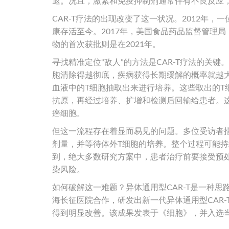
退。况且，激素和免疫抑制剂通常伴有不良反应，
CAR-T疗法的出现改变了这一状况。2012年
康存活至今。2017年，美国食品药品监督管理局
物的首次获批则是在2021年。
寻找精准定位“敌人”的方法是CAR-T疗法的关
胞清除得越彻底，疾病获得长期缓解的概率就越大。
血液中的T细胞抽取出来进行培养。这些取出的
抗原，再经过培养、扩增和检测后回输给患者。这
癌细胞。
但这一流程存在着显而易见的问题。多位受访者
剂量，并等待体外T细胞的培养。整个过程可能
到，绝大多数研究方案中，患者治疗前要接受预
染风险。
如何破解这一难题？异体通用型CAR-T是一种思
海长征医院合作，研发出新一代异体通用型CAR
得到明显改善。该成果发表于《细胞》，并入选