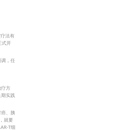
T疗法有
正式开
强调，任
治疗方
长期实践
胃癌、胰
，就要
R-T细