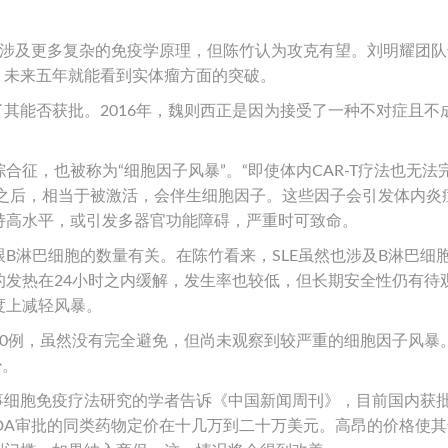
这涉及更多复杂的免疫学原理，但陈竹认为攻克有望。刘明耀团队
来，未来五年就能看到实体瘤方面的突破。
了其能否获批。2016年，魏则西正是因为接受了一种不对症且不
征，也被称为“细胞因子风暴”。“即使体内CAR-T疗法也无法
细胞之后，相当于被激活，会伴生细胞因子。这些因子会引发体内炎
持高水平，或引发多器官功能障碍，严重时可致命。
B淋巴细胞的数量有关。在陈竹看来，SLE虽然也涉及B淋巴细
的发热在24小时之内缓解，发生率也较低，但长期安全性仍有待
度上减轻风暴。
20例，虽然没有完全避免，但尚未观察到较严重的细胞因子风暴
少。
从事细胞免疫疗法研究的学者告诉《中国新闻周刊》，目前国内获
经FDA审批的同类药物定价在十几万到二十万美元。高昂的价格使