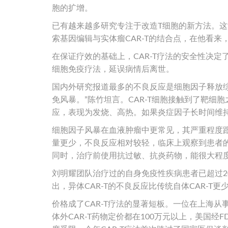
胞的扩增。
已有越来越多研究专注于改造T细胞的新方法。
索基因编辑与实体瘤CAR-T的结合点，在他看
在保证疗效的基础上，CAR-T疗法的安全性决定
细胞免疫疗法，延误病情后离世。
国内外研究报道最多的不良反应是细胞因子释放综合
免风暴。”陈竹坦言。CAR-T细胞接触到了靶
应，表现为发烧、高热。如果炎症因子长时间维
细胞因子风暴在血液肿瘤中更常见，其严重程度跟
量更少，不良反应相对较轻，临床上观察到患者
同时，治疗前使用抗过敏、抗炎药物，能很大程
刘明耀团队治疗过的自身免疫性疾病患者已超过
出，异体CAR-T的不良反应比传统自体CAR-T更
价格成了CAR-T疗法的显著短板。一位在上海
体外CAR-T药物定价都在100万元以上，美国