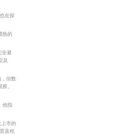
也在探
成熟的
完全避
症反
胞，但数
观察。
。他指
批上市的
其普及程