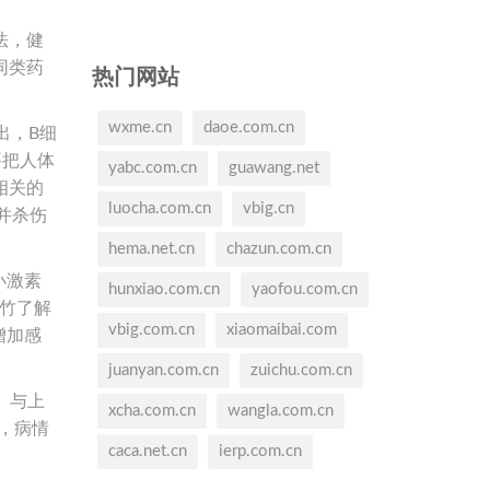
法，健
同类药
热门网站
wxme.cn
daoe.com.cn
出，B细
要把人体
yabc.com.cn
guawang.net
相关的
luocha.com.cn
vbig.cn
并杀伤
hema.net.cn
chazun.com.cn
小激素
hunxiao.com.cn
yaofou.com.cn
竹了解
vbig.com.cn
xiaomaibai.com
增加感
juanyan.com.cn
zuichu.com.cn
）与上
xcha.com.cn
wangla.com.cn
，病情
caca.net.cn
ierp.com.cn