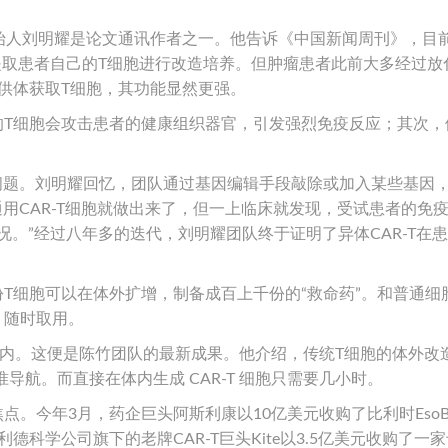
始人刘明耀是论文通讯作者之一。他告诉《中国新闻周刊》，目
也就是取患者自己的T细胞进行改造培养。但肿瘤患者此前大多经过放
的供体获取T细胞，其功能显然更强。
体的T细胞会攻击患者的健康组织器官，引发强烈免疫反应；其次，
异问题。刘明耀回忆，团队通过基因编辑手段敲除或加入某些基因
通用CAR-T细胞就做出来了，但一上临床就发现，受试患者的免
。”经过八年多的迭代，刘明耀团队终于证明了异体CAR-T在
份T细胞可以在体外扩增，制备成百上千份的“救命药”。和普通细
，随时取用。
体内。这便是陈竹团队的最新成果。他介绍，传统T细胞的体外改
导航。而直接在体内生成 CAR-T 细胞只需要几小时。
点。今年3月，药企巨头阿斯利康以10亿美元收购了比利时EsoBio
德科学公司旗下的老牌CAR-T巨头Kite以3.5亿美元收购了一