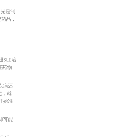
，光是制
架药品，
SLE治
证药物
性疾病还
究，就
开始准
却可能