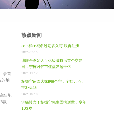
热点新闻
com和cn域名过期多久可 以再注册
2026-07-15
遭联合创始人百亿级减持后首个交易
日，宁德时代市值蒸发超千亿
2025-11-17
目录首
业的纳
杨振宁留给大家的8个字：宁拙毋巧，
宁朴毋华
2025-10-18
癌细胞
8款
沉痛悼念！杨振宁先生因病逝世，享年
103岁