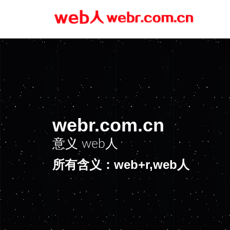
webr.com.cn
意义
web+r
所有含义：web+r,web人