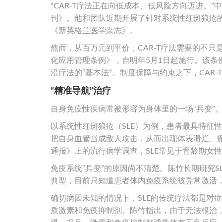
“CAR-T疗法正在向低成本、低风险方向迈进。
刊》。他和团队近期开展了针对系统性红斑狼疮的
《新英格兰医学杂志》。
然而，从百万元到平价，CAR-T疗法需要的不
化应用管理条例》，自明年5月1日起施行。该
沿疗法的“基本法”。制度保障与约束之下，CAR
“精准导航”治疗
自身免疫性疾病常被形容为身体里的一场“兵变”
以系统性红斑狼疮（SLE）为例，患者最具特征
把自身血管当成敌人攻击，从而出现体表溃烂、瘢
通报》上的流行病学调查，SLE常见于育龄期女
免疫系统“兵变”的原因尚不清楚。陈竹长期研究S
典型，目前只知道患者体内免疫系统被异常激活
确切病因未知的情况下，SLE的传统疗法都是对
质激素和免疫抑制剂。陈竹指出，由于无法根治