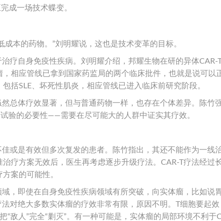
法正完成一场技术蝶变。
且低成本的药物。”刘明耀说，这也是技术变革的目标。
于治疗自身免疫性疾病。刘明耀介绍，邦耀生物在研的异体CAR-
瘤，相应管线已拿到国家药监局的两个临床批件，也就是说可以
包括SLE、坏死性肌炎，相应管线已进入临床前研究阶段。
法虽然总体疗效显著，但与普通药物一样，也存在个体差异。陈竹
床试验的必要性——需要在尽可能大的人群中证实其疗效。
果不佳或是有效但多次复发的患者。陈竹指出，其还不能作为一线
治疗方案无效后，医生再考虑逐步升级疗法。CAR-T疗法经过
疗方案的可能性。
瘤领域，即使在自身免疫性疾病领域有所突破，向实体瘤，比如说
T疗法对绝大多数实体瘤的疗效非常有限，原因不明。T细胞要起效
“敌人”完全“剿灭”。有一种可能是，实体瘤的局部环境不利于CA