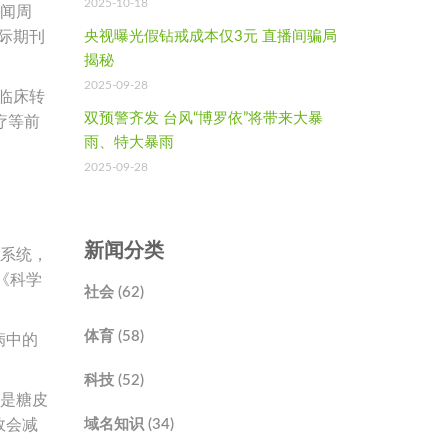
2025-10-18
新闻周
际期刊
央视曝光假钻戒成本仅3元 直播间骗局
揭秘
2025-09-28
临床转
双预警齐发 台风“博罗依”将带来大暴
疗等前
雨、特大暴雨
2025-09-28
新闻分类
疫系统，
《科学
社会 (62)
体育 (58)
病中的
科技 (52)
物是糖皮
效会减
域名知识 (34)