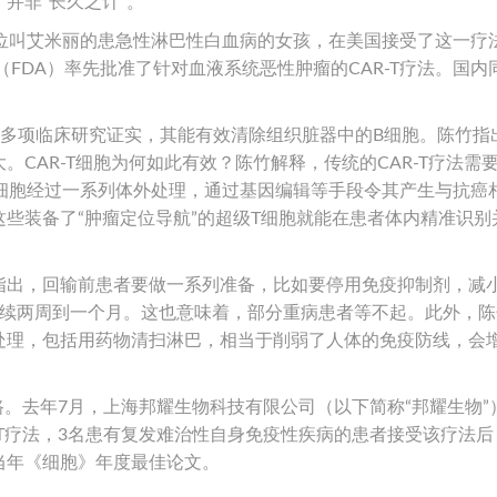
并非“长久之计”。
，一位叫艾米丽的患急性淋巴性白血病的女孩，在美国接受了这一疗
（FDA）率先批准了针对血液系统恶性肿瘤的CAR-T疗法。国内
键。多项临床研究证实，其能有效清除组织脏器中的B细胞。陈竹指
CAR-T细胞为何如此有效？陈竹解释，传统的CAR-T疗法需
T细胞经过一系列体外处理，通过基因编辑等手段令其产生与抗癌
些装备了“肿瘤定位导航”的超级T细胞就能在患者体内精准识别
指出，回输前患者要做一系列准备，比如要停用免疫抑制剂，减
持续两周到一个月。这也意味着，部分重病患者等不起。此外，陈
处理，包括用药物清扫淋巴，相当于削弱了人体的免疫防线，会
路。去年7月，上海邦耀生物科技有限公司（以下简称“邦耀生物”
-T疗法，3名患有复发难治性自身免疫性疾病的患者接受该疗法后
当年《细胞》年度最佳论文。