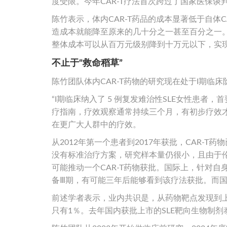
度受限。今年CAR-T疗法首次跨过了国家医保
陈竹表示，体内CAR-T药品的成本显著低于自体
造成本就能降至原来的几十分之一甚至百分之一。
整体成本可以从百万元级别降到十万元以下，实
不止于“救命稻草”
陈竹团队体内CAR-T药物的研究现在处于I期临床
“I期临床纳入了 5 例复发难治性SLE女性患者
疗指南，疗效观察通常持续三个月，有初步疗效才
在更广大人群中的疗效。
从2012年第一个患者到2017年获批，CAR-
没有标准治疗方案，研究样本量仍很小，且由于
可能推动一个CAR-T药物获批。国际上，针对自
备Ⅲ期，有可能三年后能够看到该疗法获批。而国
前述学者表示，业内共识是，从药物靶点发现到上
只有1％。去年国内获批上市的SLE靶向生物制剂