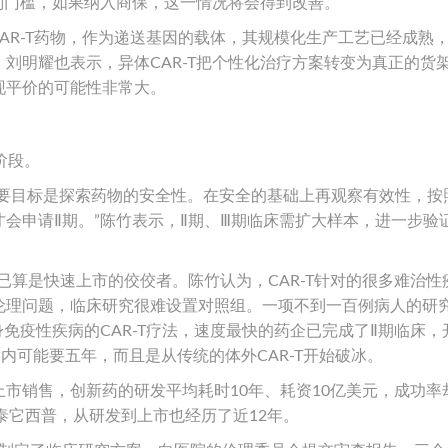
谈判门槛，如果纳入商保，这一情况将会得到改善。
CAR-T药物，作为递送基因的载体，其规模化生产工艺已经成熟
刘明耀也表示，异体CAR-T把个性化治疗方案转变为真正的货
现平价的可能性非常大。
阶段。
，首要目标是探索药物的安全性。在安全的基础上再观察有效性，按照
会申请Ⅱ期。”陈竹表示，Ⅱ期、Ⅲ期临床需扩大样本，进一步验
T药物已算是快速上市的佼佼者。陈竹认为，CAR-T针对的很多难治
伦理问题，临床研究很难设置对照组。一项不到一百例病人的研
身免疫性疾病的CAR-T疗法，速度最快的药企已完成了Ⅱ期临床，
内可能要五年，而且是从传统的体外CAR-T开始破冰。
市销售，创新药的研发平均耗时10年、耗资10亿美元，成功率
泰它西普，从研发到上市也经历了近12年。