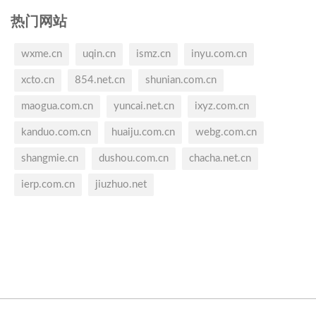
热门网站
wxme.cn
uqin.cn
ismz.cn
inyu.com.cn
xcto.cn
854.net.cn
shunian.com.cn
maogua.com.cn
yuncai.net.cn
ixyz.com.cn
kanduo.com.cn
huaiju.com.cn
webg.com.cn
shangmie.cn
dushou.com.cn
chacha.net.cn
ierp.com.cn
jiuzhuo.net