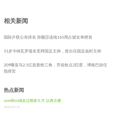
相关新闻
国际乒联公布排名 孙颖莎连续165周占据女单榜首
51岁卡纳瓦罗报名竞聘国足主帅，曾出任国足临时主帅
209曝皇马2.5亿造新铁三角，齐祖钦点2巨星，博格巴担任
指挥官
热点新闻
com和cn域名过期多久可 以再注册
2026-07-15