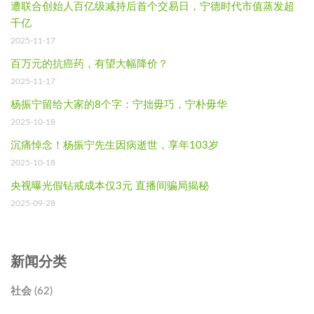
遭联合创始人百亿级减持后首个交易日，宁德时代市值蒸发超
千亿
2025-11-17
百万元的抗癌药，有望大幅降价？
2025-11-17
杨振宁留给大家的8个字：宁拙毋巧，宁朴毋华
2025-10-18
沉痛悼念！杨振宁先生因病逝世，享年103岁
2025-10-18
央视曝光假钻戒成本仅3元 直播间骗局揭秘
2025-09-28
新闻分类
社会 (62)