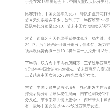
手是在2016年奥运会上，中国女篮以大比分失利
比赛开始，中国女篮率先发力，球队多点开花打出
篮今天失误着实不少，首节打了一半西班牙9-6
己队将比分追至12-13。节末中国女篮继续失误
次节，西班牙今天外线手感整体低迷，杨力维、李
24-17。后半段西班牙展开追分，但李梦、杨
线高度优势再掀一波10-4将分差一度拉开到13分
下半场，双方命中率均有所回落，三节过半西班牙
3分多钟中国女篮43-28领先。节末西班牙几
三节结束中国女篮52-38领先西班牙女篮。
末节，中国女篮失误再次增多，托伦斯发力连续得分
婷先后得分帮助球队稳住局面，四节还剩3分钟中
分反超。节末邵婷关键上篮命中，西班牙大中锋吉
有，最终中国女篮以64-62战胜西班牙女篮。