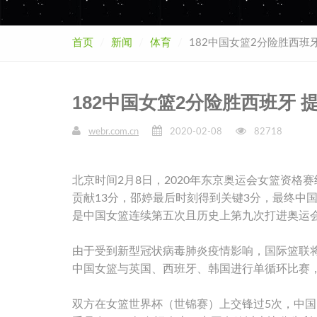
首页
新闻
体育
182中国女篮2分险胜西班
182中国女篮2分险胜西班牙
webr.com.cn
2020-02-08
82718
北京时间2月8日，2020年东京奥运会女篮资
贡献13分，邵婷最后时刻得到关键3分，最终中国
是中国女篮连续第五次且历史上第九次打进奥运
由于受到新型冠状病毒肺炎疫情影响，国际篮联
中国女篮与英国、西班牙、韩国进行单循环比赛
双方在女篮世界杯（世锦赛）上交锋过5次，中国