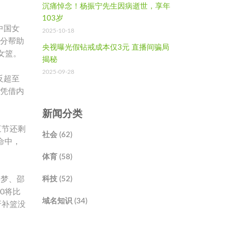
沉痛悼念！杨振宁先生因病逝世，享年
103岁
中国女
2025-10-18
4分帮助
央视曝光假钻戒成本仅3元 直播间骗局
女篮。
揭秘
2025-09-28
反超至
篮凭借内
新闻分类
三节还剩
社会 (62)
命中，
体育 (58)
李梦、邵
科技 (52)
0将比
域名知识 (34)
牙补篮没