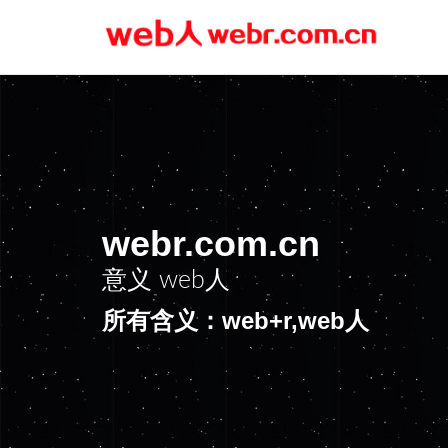
webr.com.cn
意义
web人
所有含义：web+r,web人