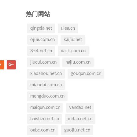
热门网站
qingxia.net
uiea.cn
ojue.com.cn
kaijiu.net
854.net.cn
vask.com.cn
jiucui.com.cn
najiu.com.cn
xiaoshou.net.cn
gouqun.com.cn
miaodui.com.cn
mengduo.com.cn
maiqun.com.cn
yandao.net
haishen.net.cn
mifan.net.cn
oabc.com.cn
guojiu.net.cn