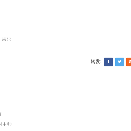
、吉尔
转发:
首
时主帅