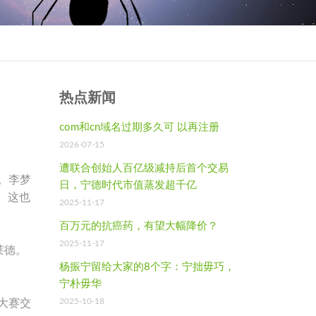
热点新闻
com和cn域名过期多久可 以再注册
2026-07-15
遭联合创始人百亿级减持后首个交易
。李梦
日，宁德时代市值蒸发超千亿
。这也
2025-11-17
百万元的抗癌药，有望大幅降价？
2025-11-17
莱德。
杨振宁留给大家的8个字：宁拙毋巧，
宁朴毋华
2025-10-18
大赛交