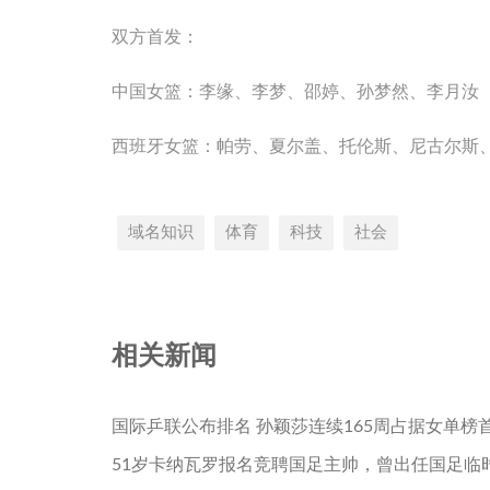
双方首发：
中国女篮：李缘、李梦、邵婷、孙梦然、李月汝
西班牙女篮：帕劳、夏尔盖、托伦斯、尼古尔斯
域名知识
体育
科技
社会
相关新闻
国际乒联公布排名 孙颖莎连续165周占据女单榜
51岁卡纳瓦罗报名竞聘国足主帅，曾出任国足临