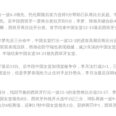
。
一波6-2领先。托伦斯随后发力连得5分帮助己队将比分反超。
领先。后半段西班牙一度将分差拉开到5分，李梦、韩旭关键合砍
不断，西班牙再次拉开分差。首节结束中国女篮12-15落后西班牙
梦先后三分命中，中国女篮打出一波12-2的进攻高潮后将比分
力维双双表现活跃，韩旭在防守端也表现稳健，减少失误的中国女
。半场结束中国女篮34-21领先西班牙女篮。
落后13分。后半段中国女篮加强篮板争夺，李月汝打成2+1，
度试图追分，但是李梦表现给力止住对手反扑势头，李月汝最后压哨
，找回节奏的西班牙打出一波15-5的攻势将比分追53-57。
国女篮领先8分。西班牙外线开火连中2记三分，球队再掀一波9-
尔6犯离场，还剩17秒中国女篮领先1分。邵婷两罚中1，西班